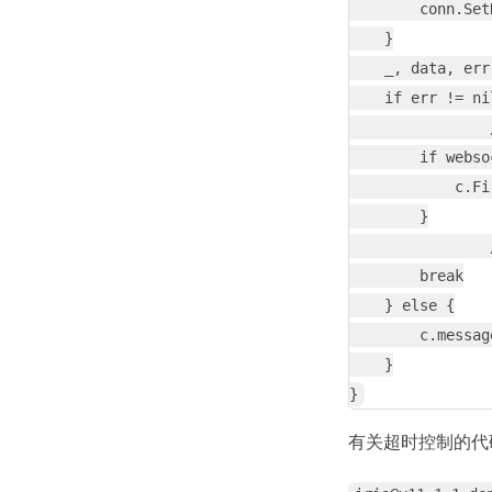
        conn.Set
    }

    _, data, err
    if err != nil
                
        if webso
            c.Fi
        }

                
        break

    } else {

        c.messag
    }

有关超时控制的代