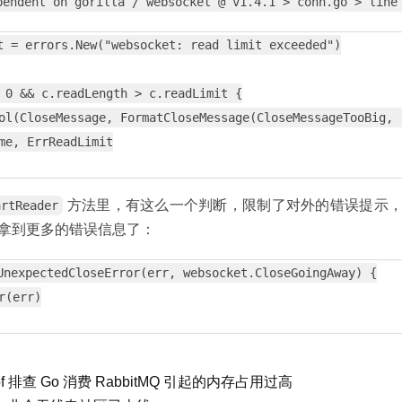
pendent on gorilla / websocket @ v1.4.1 > conn.go > line
t = errors.New("websocket: read limit exceeded")

 0 && c.readLength > c.readLimit {

ol(CloseMessage, FormatCloseMessage(CloseMessageTooBig, 
me, ErrReadLimit

方法里，有这么一个判断，限制了对外的错误提示，
artReader
拿到更多的错误信息了：
UnexpectedCloseError(err, websocket.CloseGoingAway) {

r(err)

of 排查 Go 消费 RabbitMQ 引起的内存占用过高