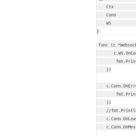
    Ctx         
    Conn        
    WS          
func (c *Websock
       c.WS.OnCo
        fmt.Prin
    })

    c.Conn.OnErr
        fmt.Prin
    })

    //fmt.Printl
    c.Conn.OnLea
    c.Conn.OnMes