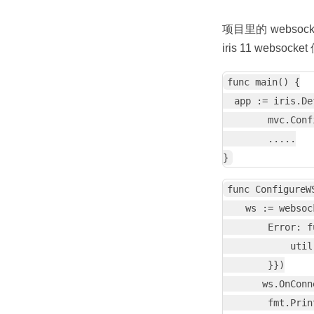
项目里的 webso
iris 11 websock
func main() {

  app := iris.De
        mvc.Conf
        .....

func ConfigureW
    ws := websoc
        Error: f
            util
        }})

       ws.OnConn
        fmt.Prin