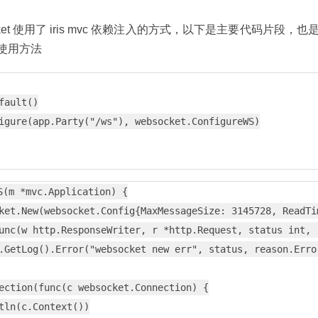
cket 使用了 iris mvc 依赖注入的方式，以下是主要代码片段
et 使用方法
fault()

igure(app.Party("/ws"), websocket.ConfigureWS)

S(m *mvc.Application) {

ket.New(websocket.Config{MaxMessageSize: 3145728, ReadTim
unc(w http.ResponseWriter, r *http.Request, status int, r
.GetLog().Error("websocket new err", status, reason.Error
ection(func(c websocket.Connection) {

tln(c.Context())
