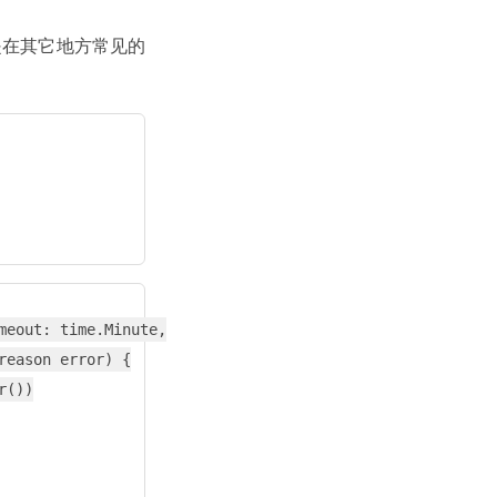
，也是在其它地方常见的
eout: time.Minute,

eason error) {

())
