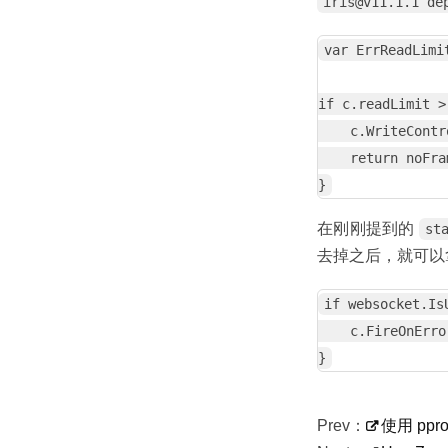
iris@v11.1.1 de
var ErrReadLimi
if c.readLimit >
    c.WriteContr
    return noFra
在刚刚提到的
st
去掉之后，就可以
if websocket.Is
    c.FireOnErro
Prev：
使用 ppr