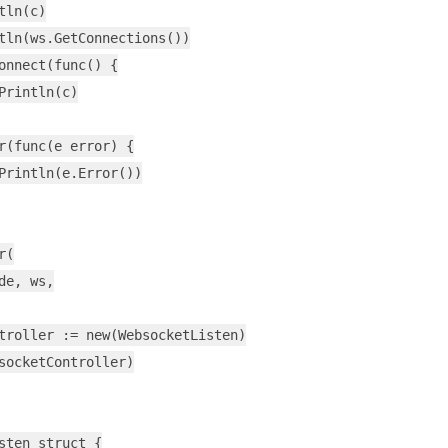
tln(c)

tln(ws.GetConnections())

onnect(func() {

Println(c)

r(func(e error) {

Println(e.Error())

(

de, ws,

troller := new(WebsocketListen)

socketController)

sten struct {
