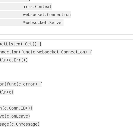
          iris.Context

          websocket.Connection

          *websocket.Server

etListen) Get() {

nnection(func(c websocket.Connection) {

tln(c.Err())

or(func(e error) {

tln(e)

n(c.Conn.ID())

ve(c.onLeave)

sage(c.OnMessage)
