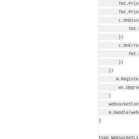
        fmt.Prin
        fmt.Prin
        c.OnDisc
            fmt.
        })

        c.OnErro
            fmt.
        })

    })

       m.Register
        ws.Upgra
    )

    websocketCon
    m.Handle(web
}

type WebsocketLi