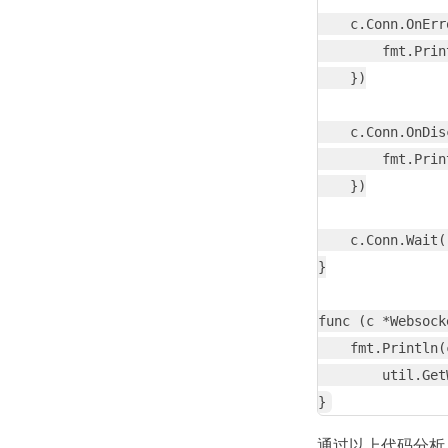
    c.Conn.OnErr
        fmt.Prin
    })

    c.Conn.OnDis
        fmt.Prin
    })

    c.Conn.Wait()
}

func (c *Websock
    fmt.Println(
        util.Get
通过以上代码分析