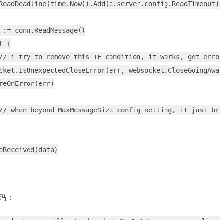
ReadDeadline(time.Now().Add(c.server.config.ReadTimeout))
 := conn.ReadMessage()

 {

// i try to remove this IF condition, it works, get erro
cket.IsUnexpectedCloseError(err, websocket.CloseGoingAway
reOnError(err)

// when beyond MaxMessageSize config setting, it just br
eReceived(data)

码：