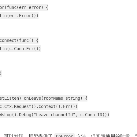
or(func(err error) {

tln(err.Error())

connect(func() {

tln(c.Conn.Err())



etListen) onLeave(roomName string) {

c.Ctx.Request().Context().Err())

WsLog().Debug("Leave channelId", c.Conn.ID())

，可以发现，框架提供了
方法，但实际使用的时候，
OnError